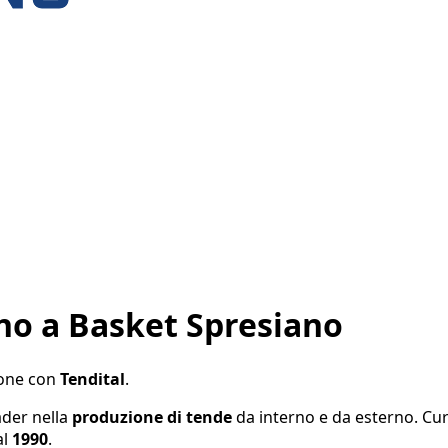
gno a Basket Spresiano
izone con
Tendital
.
ader nella
produzione di tende
da interno e da esterno. Cu
al
1990
.